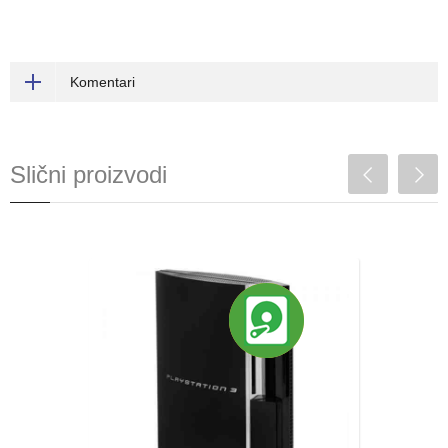
Komentari
Slični proizvodi
PS3 hard disk
nadogradnja (500GB,
1TB , 2TB)
Sama tehnologije izrade hard diskova
(HDD) i softvera, je takva da se nažalost,
često dešavaju kvarovi na njima. Loša ili
pogrešna ažuriranja mogu biti ponekad
uzrok problema, kao i presnimavanje