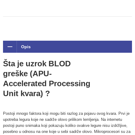
Opis
Šta je uzrok BLOD
greške (APU-
Accelerated Processing
Unit kvara) ?
Postoji mnogo faktora koji mogu biti razlog za pojavu ovog kvara. Prvi je
upotreba legura koje ne sadrže olovo prilikom lemljenja. Na internetu
postoji puno snimaka koji pokazuju koliko ovakve legure nisu izdržljive,
posebno u odnosu na one koje u sebi sadrže olovo. Mikroprocesori su za