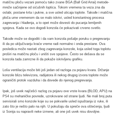
matičnu ploču vezani pomoću tako zvane BGA (Ball Grid Arrai) metode-
mreže sačinjene od sićušnih loptica. Tokom vremena ta veza zna da
oslabi, postane krta i pukne, a sve usled uticaja toplote. Takođe i matična
ploča ume vremenom da se malo iskrivi, usled konstantnog procesa
zagrevanja i hlađenja, a to opet može dovesti do pucanja lemljenih
spojeva. Kada se ovo dogodi konzola će pokazivati crveno svetlo.
Takođe može se dogoditi i da vam konzola pošalje poruku o pregrevanju
ili da po uključivanju kraće vreme radi normalno i onda prestane. Ova
posledica može nastati zbog zagrevanja konzole, koja usled toga toplotu
proširi na matičnu ploču i uništi sve spojeve. Često se dešava da se
konzola tada zamrzne ili da pokaže iskrivljenu grafiku.
Loša ventilacija može biti još jedan od razloga za pojavu kvara. Držanje
konzole blizu televizora, radijatora ili nekog drugog izvora toplote može
ograničiti protok vazduha i da dovede do njenog pregrevanja.
Ipak, još uvek najčešći razlog za pojavu ove vrste kvara (BLOD, APU) na
PS4 su mehaničke povrede, uzrokovane od strane ljudi. Ne mali broj puta
servisirali smo konzole koje su se pokvarile usled ispuštanja iz ruke, ili
zato što je nešto palo na njih. U pokušaju da spreče ova oštećenja, ljudi
iz Sonija su napravili neke izmene, ali one još uvek nisu dovoljne.