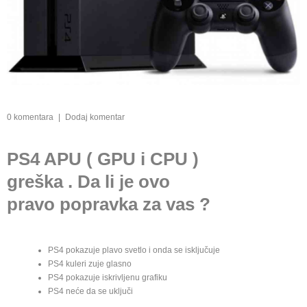
0 komentara
|
Dodaj komentar
PS4 APU ( GPU i CPU )
greška . Da li je ovo
pravo popravka za vas ?
PS4 pokazuje plavo svetlo i onda se isključuje
PS4 kuleri zuje glasno
PS4 pokazuje iskrivljenu grafiku
PS4 neće da se uključi