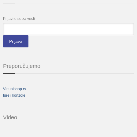
Prijavite se za vesti
*
Email
Preporučujemo
Virtualshop.rs
Igre i konzole
Video