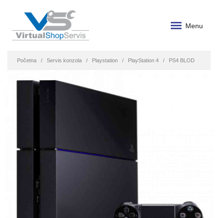
Menu
Početna
Servis konzola
Playstation
PlayStation 4
PS4 BLOD