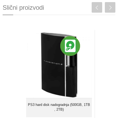
Slični proizvodi
PS3 hard disk
nadogradnja (500GB,
1TB , 2TB)
Sama tehnologije izrade hard diskova
(HDD) i softvera, je takva da se nažalost,
često dešavaju kvarovi na njima. Loša ili
pogrešna ažuriranja mogu biti ponekad
uzrok problema, kao i presnimavanje
igrica.
PS3 hard disk nadogradnja (500GB, 1TB
, 2TB)