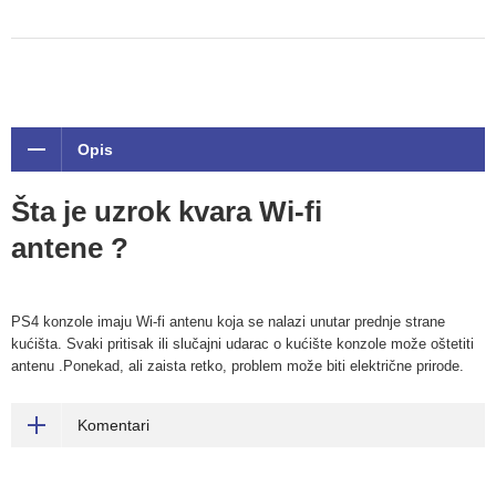
Opis
Šta je uzrok kvara Wi-fi
antene ?
PS4 konzole imaju Wi-fi antenu koja se nalazi unutar prednje strane
kućišta. Svaki pritisak ili slučajni udarac o kućište konzole može oštetiti
antenu .Ponekad, ali zaista retko, problem može biti električne prirode.
Komentari