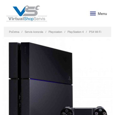
Menu
Početna
Servis konzola
Playstation
PlayStation 4
PS4 Wi Fi