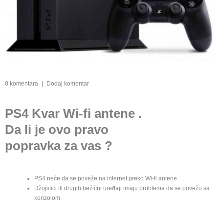
0 komentara
|
Dodaj komentar
PS4 Kvar Wi-fi antene .
Da li je ovo pravo
popravka za vas ?
PS4 neće da se poveže na internet preko Wi-fi antene
Džojstici ili drugih bežični uređaji imaju problema da se povežu sa
konzolom