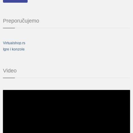
Preporučujemo
Virtualshop.rs
Igre i konzole
Video