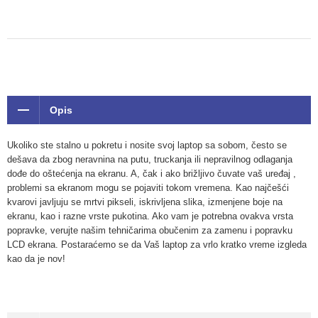
Opis
Ukoliko ste stalno u pokretu i nosite svoj laptop sa sobom, često se
dešava da zbog neravnina na putu, truckanja ili nepravilnog odlaganja
dođe do oštećenja na ekranu. A, čak i ako brižljivo čuvate vaš uređaj ,
problemi sa ekranom mogu se pojaviti tokom vremena. Kao najčešći
kvarovi javljuju se mrtvi pikseli, iskrivljena slika, izmenjene boje na
ekranu, kao i razne vrste pukotina. Ako vam je potrebna ovakva vrsta
popravke, verujte našim tehničarima obučenim za zamenu i popravku
LCD ekrana. Postaraćemo se da Vaš laptop za vrlo kratko vreme izgleda
kao da je nov!