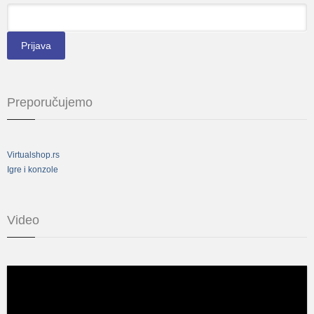
*
Email
Preporučujemo
Virtualshop.rs
Igre i konzole
Video