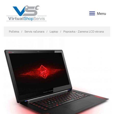
Menu
Početna
Servis računara
Laptop
Popravka - Zamena LCD ekrana