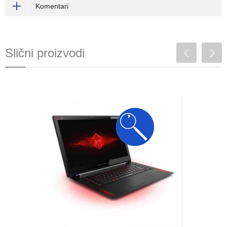
Komentari
Slični proizvodi
Laptop dijagnostika
Mnogo toga se dešava unutar vašeg
laptopa dok je uključen, ali s’ vremena na
vreme , stvari mogu prestati da rade
onako kako bi trebalo...