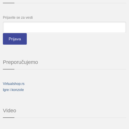
Prijavite se za vesti
*
Email
Preporučujemo
Virtualshop.rs
Igre i konzole
Video