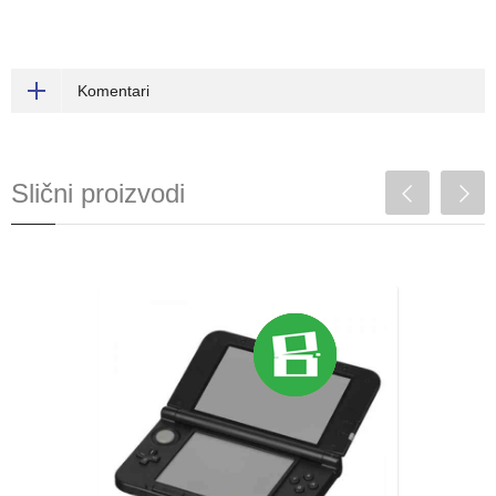
Komentari
Slični proizvodi
3DS XL popravka
napuklih šarki i zamena
maske
Najčešći razlog, zbog kojih dolazi do ovih
oštećenja je prirodno habanje, odnosno
istrošenost uređaja usled upotrebe tokom
vremena....