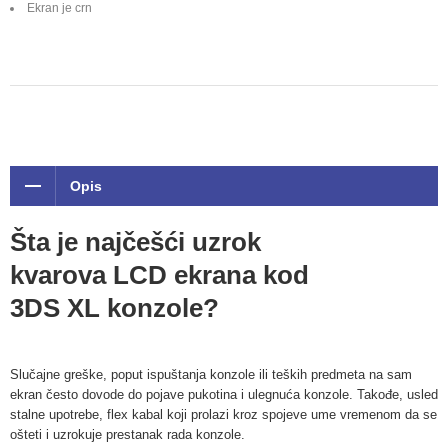
Ekran je crn
Opis
Šta je najčešći uzrok
kvarova LCD ekrana kod
3DS XL konzole?
Slučajne greške, poput ispuštanja konzole ili teških predmeta na sam
ekran često dovode do pojave pukotina i ulegnuća konzole. Takođe, usled
stalne upotrebe, flex kabal koji prolazi kroz spojeve ume vremenom da se
ošteti i uzrokuje prestanak rada konzole.