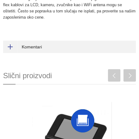
flex kablovi za LCD, kameru, zvučnike kao i WiFi antena mogu se
oštetiti. Često se popravka u tom slučaju ne isplati, pa proverite sa našim
zaposlenima oko cene.
Komentari
Slični proizvodi
3DS XL popravka čitača
kartica
Najčešći razlog su oštećenja koja nastaju
slučajno. Ubacivanje igrica na pogrešnu