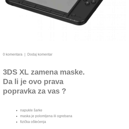
0 komentara
|
Dodaj komentar
3DS XL zamena maske.
Da li je ovo prava
popravka za vas ?
napukle šarke
maska je polomljena ili ogrebana
fizička oštećenja