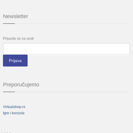
Newsletter
Prijavite se za vesti
*
Email
Preporučujemo
Virtualshop.rs
Igre i konzole