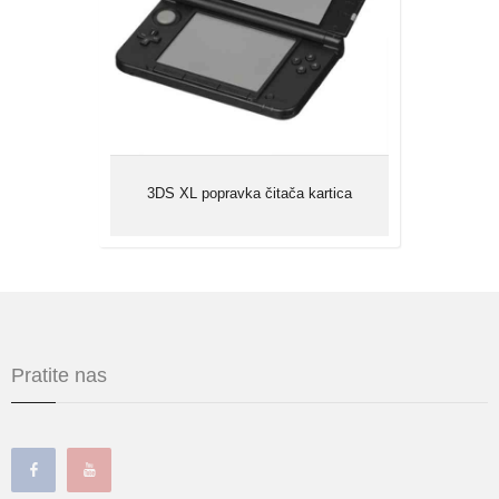
stranu može saviti unutrašnje iglice čitača
i tako ga oštetiti...
3DS XL popravka čitača kartica
Pratite nas