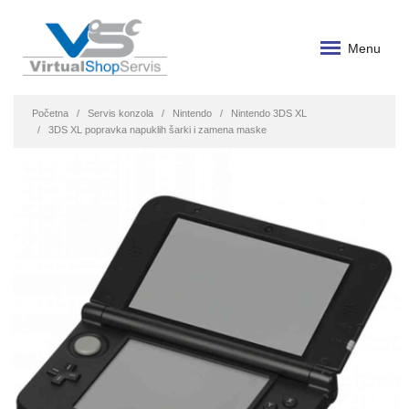
Menu
Početna
Servis konzola
Nintendo
Nintendo 3DS XL
3DS XL popravka napuklih šarki i zamena maske