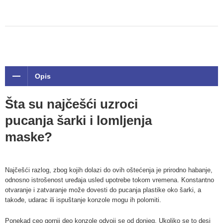
Opis
Šta su najčešći uzroci
pucanja šarki i lomljenja
maske?
Najčešći razlog, zbog kojih dolazi do ovih oštećenja je prirodno habanje,
odnosno istrošenost uređaja usled upotrebe tokom vremena. Konstantno
otvaranje i zatvaranje može dovesti do pucanja plastike oko šarki, a
takođe, udarac ili ispuštanje konzole mogu ih polomiti.
Ponekad ceo gornji deo konzole odvoji se od donjeg. Ukoliko se to desi