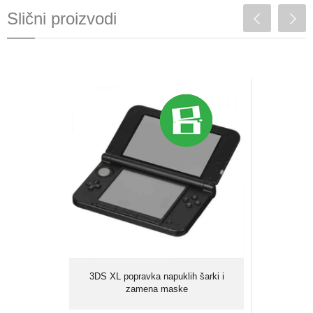
Slični proizvodi
3DS XL popravka
napuklih šarki i zamena
maske
Najčešći razlog, zbog kojih dolazi do ovih
oštećenja je prirodno habanje, odnosno
istrošenost uređaja usled upotrebe tokom
vremena....
3DS XL popravka napuklih šarki i
zamena maske