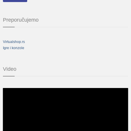
Preporučujemo
Virtualshop.rs
Igre i konzole
Video